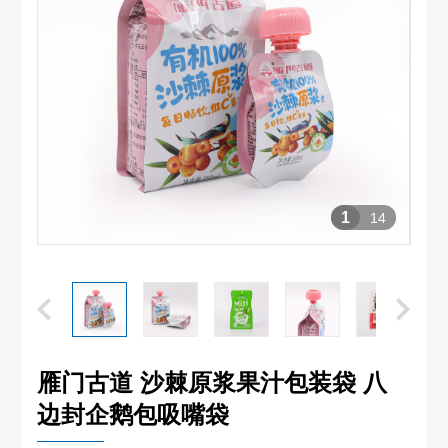
1
14
雁门古道 沙棘原浆果汁包装袋 八
边封企鹅包吸嘴袋