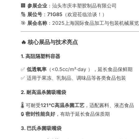
🏢
参展企业
：汕头市庆丰塑胶制品有限公司
🔢
展位号
：
71G85
（欢迎莅临洽谈！）
🎯
展会名称
：2025上海国际食品加工与包装机械展览会联展（
🔥 核心展品与技术亮点
1. 高阻隔塑料容器
✅
低透氧率
（<0.5cc/m²·day ），延长食品保鲜期
✅ 适用于果冻、乳制品、调味品等各类食品包装
2. 耐高温杀菌吸嘴袋
🌡️
可耐受
121℃高温杀菌
工艺
，适配酱料、液态食品
🔒
密封性能良好
，
有助于延长食品保质期
3. 巴氏杀菌吸嘴袋