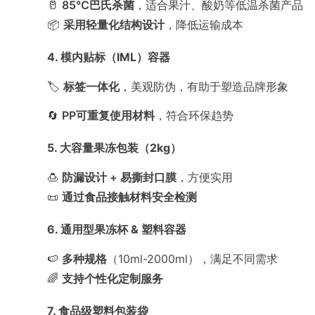
🥛
85℃巴氏杀菌
，适合果汁、酸奶等低温杀菌产品
📦
采用
轻
量化
结构
设计
，降低运输成本
4. 模内贴标（IML）容器
🏷️
标签一体化
，美观防伪，有助于塑造品牌形象
🔄
PP可重复使用材料
，符合环保趋势
5. 大容量果冻包装（2kg）
🍮
防漏设计 + 易撕封口膜
，方便实用
📜
通过食品接触材料安全检测
6. 通用型果冻杯 & 塑料容器
🍉
多种规格
（10ml-2000ml），满足不同需求
🌈
支持
个性化定制服务
7. 食品级塑料包装袋