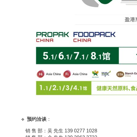
🔹
预约洽谈
：
销 售 部：吴 先生 139 0277 1028