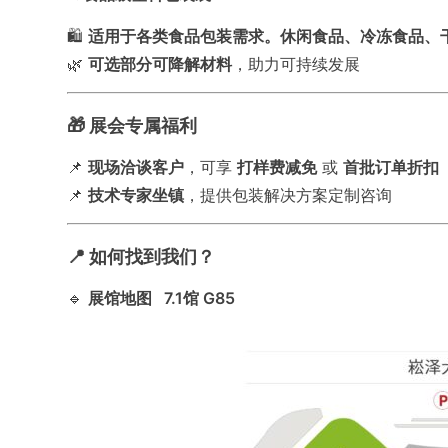
🛍️
适用于
各类食品包装需求。
休闲食品、冷冻食品、
🌿
可选部分可降解材料
，助力可持续发展
🎁 展会专属福利
📌
现场洽谈客户
，可享
打样费减免
或
首批订单折扣
📌
技术专家坐镇
，提供包装解决方案定制咨询
📍 如何找到我们？
🔹
展馆地图
7.1馆 G85