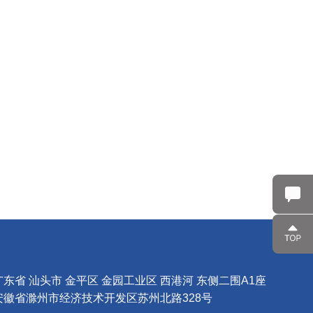
东省 汕头市 金平区 金园工业区 西港河 东侧二围A1座
徽省滁州市经济技术开发区苏州北路328号