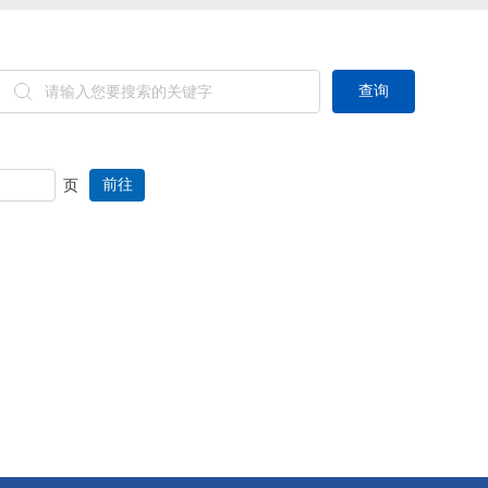
查询
前往
页